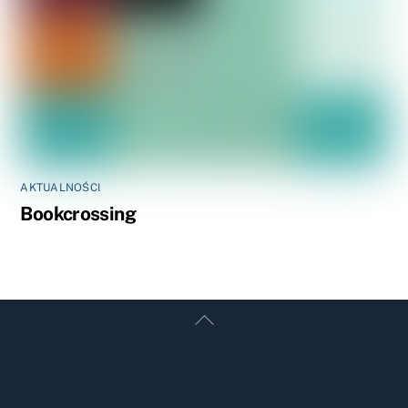
AKTUALNOŚCI
Bookcrossing
Back
To
Top