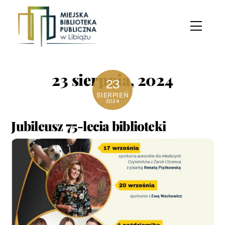
Skip
to
Menu
content
23 sierpnia, 2024
23
SIERPIEŃ
2024
Jubileusz 75-lecia biblioteki