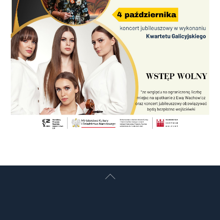
Back
To
Top