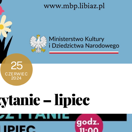
25
CZERWIEC
2024
tanie – lipiec