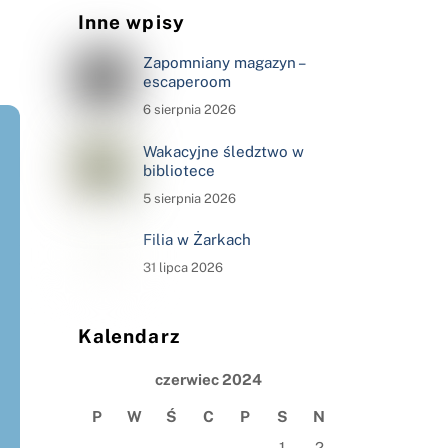
Inne wpisy
Zapomniany magazyn –
escaperoom
6 sierpnia 2026
Wakacyjne śledztwo w
bibliotece
5 sierpnia 2026
Filia w Żarkach
31 lipca 2026
Kalendarz
czerwiec 2024
P
W
Ś
C
P
S
N
1
2