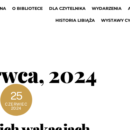
WNA
O BIBLIOTECE
DLA CZYTELNIKA
WYDARZENIA
HISTORIA LIBIĄŻA
WYSTAWY C
rwca, 2024
25
CZERWIEC
2024
ich wakacjach-